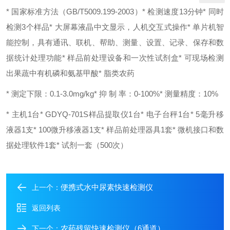
* 国家标准方法（GB/T5009.199-2003）
* 检测速度13分钟
* 同时
检测3个样品
* 大屏幕液晶中文显示，人机交互式操作
* 单片机智
能控制，具有通讯、联机、帮助、测量、设置、记录、保存和数
据统计处理功能
* 样品前处理设备和一次性试剂盒
* 可现场检测
出果蔬中有机磷和氨基甲酸
* 脂类农药
* 测定下限：0.1-3.0mg/kg
* 抑 制 率：0-100%
* 测量精度：10%
* 主机1台
* GDYQ-701S样品提取仪1台
* 电子台秤1台
* 5毫升移
液器1支
* 100微升移液器1支
* 样品前处理器具1套
* 微机接口和数
据处理软件1套
* 试剂一套（500次）
便携式水中尿素快速检测仪
上一个：
返回列表
农药残留快速检测仪（6通道）
下一个：