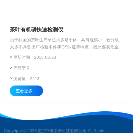
茶叶有机磷快速检测仪
由于我国的茶叶生产单位大多是个体，具有规模小、较分散、
大多不具备出厂检验条件和QS认证等特点，因此要实现全面
监管难度较大、成本太高，目前的质量控制主要依靠疾控中心
更新时间：2015-06-23
和技术监督局等少数专业机构检测，源头质控和流通领域大范
产品型号：
围监测缺乏快速检测技术和产品。
浏览量：2213
查看更多 +
Copyright © 2026北京中诺泰安科技有限公司 All Rights