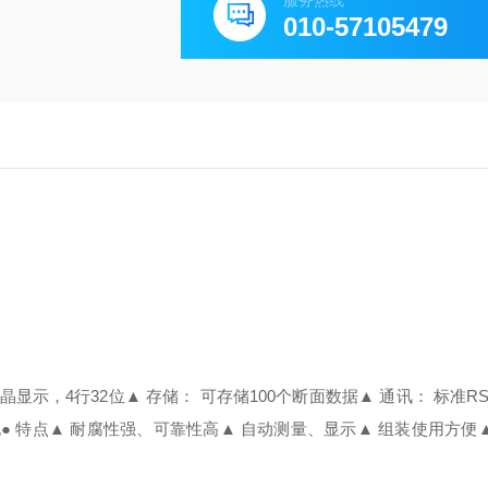
服务热线
010-57105479
晶显示，4行32位
▲ 存储： 可存储100个断面数据
▲ 通讯： 标准RS
电
● 特点
▲ 耐腐性强、可靠性高
▲ 自动测量、显示
▲ 组装使用方便