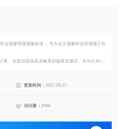
，符合国家明渠测量标准， 专为水文测量和农田灌溉工作
算。全套仪器由高灵敏度的旋浆流速仪、长4ⅹ0.4m测
ⅹ12的铝合金仪器箱内。广泛适用于水文地质调查﹑农田灌
更新时间：
2017-05-27
访问量：
2986