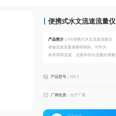
便携式水文流速流量仪
产品简介：
HS便携式水文流速流量仪
者做流速流量测量研制的。可作为
各类明渠流速、流量和泵站流量的测量计
杆和TYJ-2
水文流速测算仪组成,置于尺寸47ⅹ37
产品型号：
HS-2
溉﹑环保监测计量等部门。
厂商性质：
生产厂家