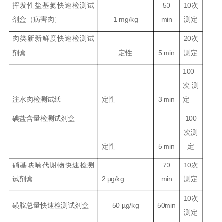
挥发性盐基氮快速检测试
50
10
次
剂盒（病害肉）
1 mg/kg
min
测定
肉类新新鲜度快速检测试
20
次
剂盒
定性
5 min
测定
100
次测
注水肉检测试纸
定性
3 min
定
碘盐含量检测试剂盒
100
次测
定性
5 min
定
硝基呋喃代谢物快速检测
70
10
次
试剂盒
2 µg/kg
min
测定
10
次
磺胺总量快速检测试剂盒
50 µg/kg
50min
测定