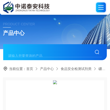
PRODUCT CENTER
产品中心
当前位置：
首页
产品中心
食品安全检测试剂类
硼砂和硼酸检测/对照品