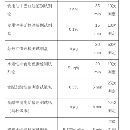
食用油中巴豆油鉴别试剂
35
10
次
2.5%
盒
min
测定
食用油中矿物油鉴别试剂
15
10
次
0.1%
盒
min
测定
20
50
次
苏丹红快速检测试剂盒
5 μg
min
测定
水溶性非食用色素检测试
20
10
次
5 μg/g
剂盒
min
测定
25
次
食醋总酸快速测定试液包
0.3%
5 min
测定
食醋中游离矿酸速测试纸
40×2
5 μg
5 min
（两种试纸）
测定
200
双氧水快速检测试剂盒
5-500mg/kg
5 min
次测