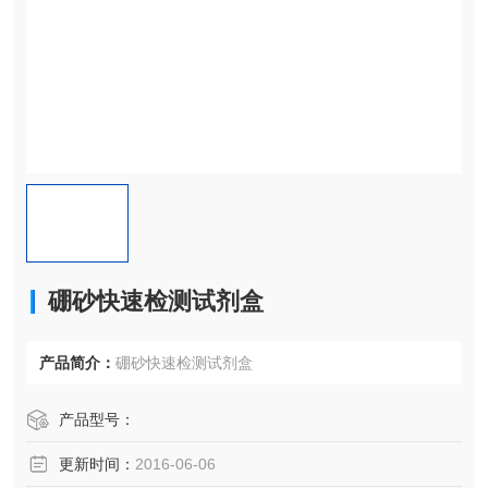
硼砂快速检测试剂盒
产品简介：
硼砂快速检测试剂盒
产品型号：
更新时间：
2016-06-06