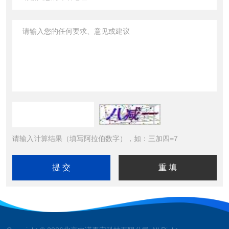
请输入计算结果（填写阿拉伯数字），如：三加四=7