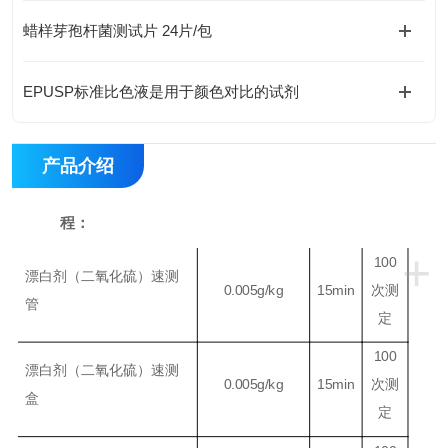
蜡样芽孢杆菌测试片 24片/包
EPUSP标准比色液是用于颜色对比的试剂
产品介绍
程：     
+
100
漂白剂（二氧化硫）速测
0.005g/kg
15min
次测
管
定
100
漂白剂（二氧化硫）速测
0.005g/kg
15min
次测
盒
定