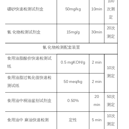
100
硼砂快速检测试剂盒
50mg/kg
10min
次测
定
20
次
氰 化物检测试剂盒
15mg/g
30min
测定
氰 化物检测配套装置
食用油脂酸价快速检测试
0.5 mgKOH/g
2 min
纸
10
次
测定
食用油脂过氧化值快速检
50 meq/kg
2 min
测试纸
20
50
次
食用油中桐油鉴别试剂盒
0.50%
min
测定
10
次
食用油中 麻油快速检测
定性
5 min
测定