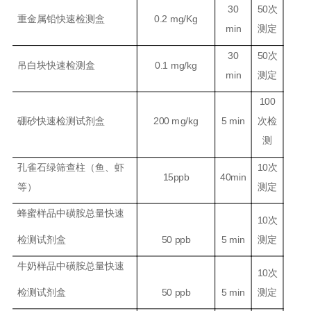
30
50
次
重金属铅快速检测盒
0.2 mg/Kg
min
测定
30
50
次
吊白块快速检测盒
0.1 mg/kg
min
测定
100
硼砂快速检测试剂盒
200 mg/kg
5 min
次检
测
孔雀石绿筛查柱（鱼、虾
10
次
15ppb
40min
等）
测定
蜂蜜样品中磺胺总量快速
10
次
检测试剂盒
50 ppb
5 min
测定
牛奶样品中磺胺总量快速
10
次
检测试剂盒
50 ppb
5 min
测定