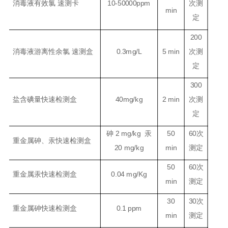
消毒液有效氯 速测卡
10-50000ppm
次测
min
定
200
消毒液游离性余氯 速测盒
0.3mg/L
5 min
次测
定
300
盐含碘量快速检测盒
40mg/kg
2 min
次测
定
砷
2 mg/kg
汞
50
60
次
重金属砷、汞快速检测盒
20 mg/kg
min
测定
50
60
次
重金属汞快速检测盒
0.04 mg/Kg
min
测定
30
30
次
重金属砷快速检测盒
0.1 ppm
min
测定