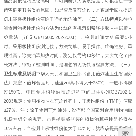
油品的极性物质较高时，即可判断其为劣质油品，可根据进一步
调查确定其劣质的原因，如是否反复煎炸过，是否属于回收提炼
仍未能将极性组份清除干净的地沟油等。
（二）方法特点
以往检
测食用油极性组份的方法为传统的有机溶剂稀释提取－柱层析－
称量法（详见GB/T5009.202-2003），检测时间大约需要5小
时。采用极性组份测定仪，方法简单、易于操作、准确性好、重
现性高，除去油温加热时间，测定仅需约10秒钟，大大简化了传
统方法，缩短了检测时间，是理想的现场快速检测方法。
（三）
卫生标准及说明
中华人民共和国卫生部《食用煎炸油卫生管理办
法》规定：煎炸食品时，油温zui高不得大于250℃，一般不得超
过190℃。
中国食用植物油煎炸过程中的卫生标准GB7102.1-
2003规定：食用植物油在煎炸过程中，其极性组份（TMP）值应
≤27％。
注：除了食用煎炸油外，没有那个国家对食用植物油做
出极性组分的规定。市售桶装或瓶装的植物油其极性组份值在
10%左右，当检测出极性组份值大于15%时，就应该提高警惕或