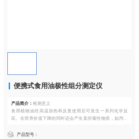
便携式食用油极性组分测定仪
产品简介：
检测意义
食用植物油经高温加热和反复使用后可发生一系列化学反
应。在营养价值下降的同时还会产生某些毒性物质，如丙稀
酰胺、多环芳烃、醛基和羰基物质等，这些物质的增加，可
使油的物理极性增加，由此又将这些物质称为极性物质。
产品型号：