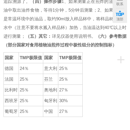
追踪溯源了。
（四）操作步骤
1、如果测量正在煎炸的油品，从
联系
油中取出油炸食物，等待1分钟，5分钟后测量；
2、如果测量的
是常温环境中的油品，取约90ml放入样品杯中，将样品杯放入热
顶部
水中（注意不要将水溅入样品杯）加热，当油温达到40℃以上时
进行测量；
（五）其它：
详见仪器使用说明书。
（六）参考数据
（部分国家对食用植物油煎炸过程中极性组分的控制指标）
+
国家
TMP极限值
国家
TMP极限值
德国
24％
意大利
25％
法国
25％
芬兰
25％
比利时
25％
奥地利
27％
西班牙
25％
匈牙利
30%
葡萄牙
25％
中国
27％