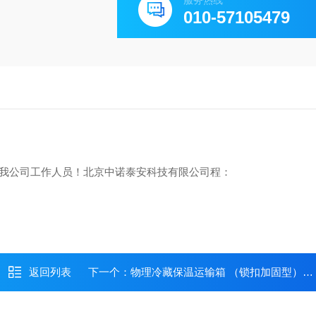
服务热线
010-57105479
我公司工作人员！
北京中诺泰安科技有限公司
程：
返回列表
下一个：
物理冷藏保温运输箱 （锁扣加固型）容量17升