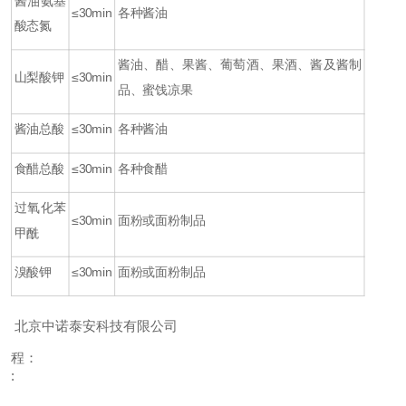
酱油氨基
≤30min
各种酱油
酸态氮
酱油、醋、果酱、葡萄酒、果酒、酱及酱制
山梨酸钾
≤30min
品、蜜饯凉果
酱油总酸
≤30min
各种酱油
食醋总酸
≤30min
各种食醋
过氧化苯
≤30min
面粉或面粉制品
甲酰
溴酸钾
≤30min
面粉或面粉制品
北京中诺泰安科技有限公司
程：
: