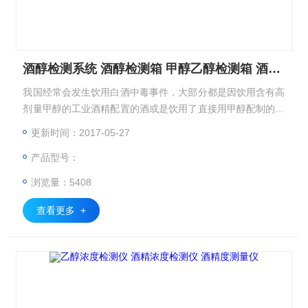
酒醇检测系统 酒醇检测箱 甲醇乙醇检测箱 酒醇速测箱
我国经常会发生饮用白酒中毒事件，大部分都是因饮用含有高
剂量甲醇的工业酒精配置的酒或是饮用了直接用甲醇配制的酒
而引起。甲醇乙醇检测箱可现场快速判断甲醇含量，适合食品
更新时间：2017-05-27
安全监督部门和卫生防疫部门对白酒中甲醇含量是否符合国家
产品型号：
标准要求的筛选和甲醇急性中毒现场快速判断。 2000元/套 配
置清单如下
浏览量：5408
查看更多 +