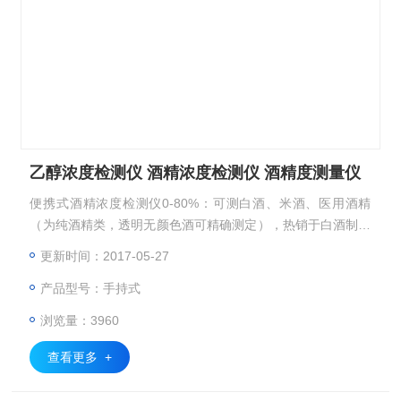
乙醇浓度检测仪 酒精浓度检测仪 酒精度测量仪
便携式酒精浓度检测仪0-80%：可测白酒、米酒、医用酒精
（为纯酒精类，透明无颜色酒可精确测定），热销于白酒制造
厂家，白酒批发销售部。快速检测，科学分析，操作简便。主
更新时间：2017-05-27
体采用铜合金制作，确保性能稳定，数据准确。采用温度补偿
产品型号：手持式
设计，克服气温变动造成数据偏差。目镜超大，便于使用者观
察。
浏览量：3960
查看更多 +