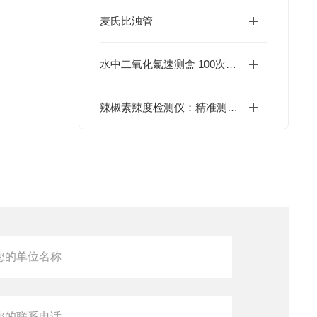
麦氏比浊管
水中二氧化氯速测盒 100次检测用量
辣椒素辣度检测仪：精准测辣，告别主观品尝误差