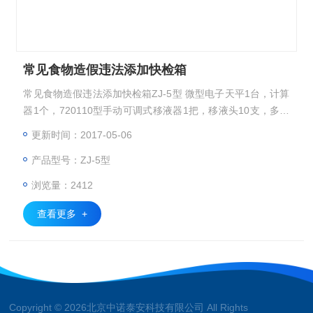
常见食物造假违法添加快检箱
常见食物造假违法添加快检箱ZJ-5型 微型电子天平1台，计算
器1个，720110型手动可调式移液器1把，移液头10支，多功
能剪刀1把，微型水浴锅1个，食品中心温度计1支，不锈钢试
更新时间：2017-05-06
管架和塑料试管架各1个，比色管5支，试管5支，滤纸1盒，
产品型号：ZJ-5型
漏斗4个，药勺3个，250ml量筒和250ml塑料杯各1个，提取
罐10个，样品杯120个，一次性滴管30支，PH试纸1袋。 购置
浏览量：2412
说明:检测箱预装辅助设备中的器材
查看更多 +
Copyright © 2026北京中诺泰安科技有限公司 All Rights