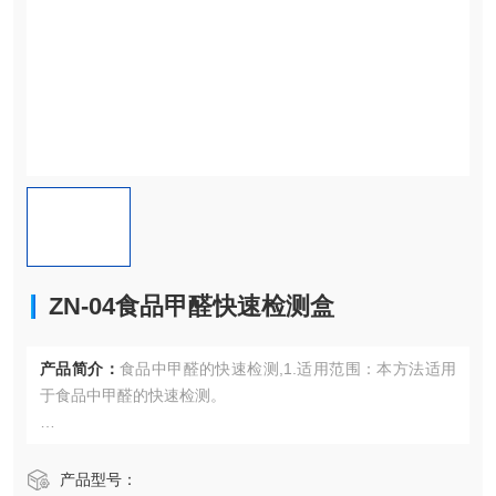
ZN-04食品甲醛快速检测盒
产品简介：
食品中甲醛的快速检测,1.适用范围：本方法适用
于食品中甲醛的快速检测。
2.方法原理：甲醛次硫酸氢钠在食物中分解成甲醛、次硫酸氢
钠和二氧化硫。甲醛与AHMT（4-氨基-3-联氨-5-巯基-1，2，
产品型号：