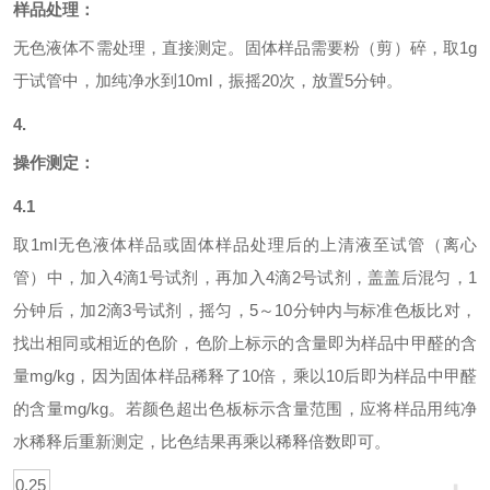
样品处理：
无色液体不需处理，直接测定。固体样品需要粉（剪）碎，取
1g
于试管中，加纯净水到10ml，振摇20次，放置5分钟。
4.
操作测定：
4.1
取
1ml
无色液体样品或固体样品处理后的上清液至试管（离心
管）中，加入
4滴1号试剂，再加入4滴2号试剂，盖盖后混匀，1
分钟后，加2滴3号试剂，摇匀，5～10分钟内与标准色板比对，
找出相同或相近的色阶，色阶上标示的含量即为样品中甲醛的含
量mg/kg，因为固体样品稀释了10倍，乘以10后即为样品中甲醛
的含量mg/kg。若颜色超出色板标示含量范围，应将样品用纯净
水稀释后重新测定，比色结果再乘以稀释倍数即可。
0.25