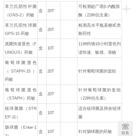
+
革兰氏阴性杆菌
可检测超广谱β-内酰胺
盒
20T
（GNS-2）
药敏
酶（22种抗生素）
革兰氏阳性球菌
检测高水平氨基糖甙类
盒
20T
GPS-15
药敏
耐药性
真菌快速显色（F
11种药物18小时显色判
盒
10T
UNGUS）药敏
读快速、敏感、准确
葡萄球菌显色
（
STAPH-15
）
盒
20T
针对葡萄球菌的套组
药敏
葡萄球菌显色
针对葡萄球菌的套组
盒
20T
（
STAPH
）药敏
（22种抗生素）
链球菌菌（
STR
适合链球菌及肺炎链球
盒
10T
EP-11
）
菌
肠球菌（
Enter-1
盒
10T
针对肠球菌的药敏
联系
2
）