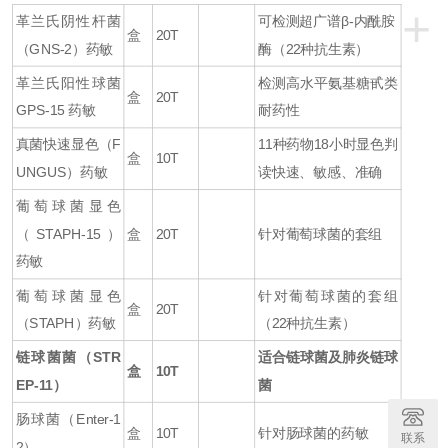
+
革兰氏阴性杆菌
可检测超广谱β-内酰胺
盒
20T
（GNS-2）
药敏
酶（22种抗生素）
革兰氏阳性球菌
检测高水平氨基糖甙类
盒
20T
GPS-15
药敏
耐药性
真菌快速显色（F
11种药物18小时显色判
盒
10T
UNGUS）药敏
读快速、敏感、准确
葡萄球菌显色
（
STAPH-15
）
盒
20T
针对葡萄球菌的套组
药敏
葡萄球菌显色
针对葡萄球菌的套组
盒
20T
（
STAPH
）药敏
（22种抗生素）
链球菌菌（
STR
适合链球菌及肺炎链球
盒
10T
EP-11
）
菌
肠球菌（
Enter-1
盒
10T
针对肠球菌的药敏
联系
2
）