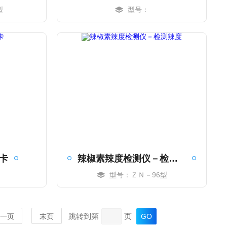
型
型号：
MORE
卡
辣椒素辣度检测仪－检测辣度
型号：ＺＮ－96型
MORE
跳转到第
页
一页
末页