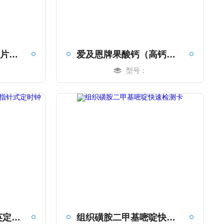
爱及恩牌果酸钙咀嚼片（儿童型）
爱及恩牌果酸钙（高钙型）
型号：
MORE
电子石英定时器 石英定时钟 指针式定时钟
组织磺胺二甲基嘧啶快速检测卡